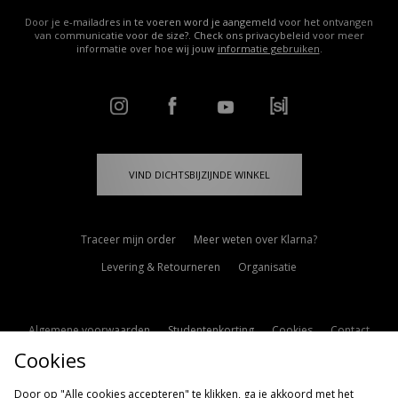
Door je e-mailadres in te voeren word je aangemeld voor het ontvangen
van communicatie voor de size?. Check ons privacybeleid voor meer
informatie over hoe wij jouw
informatie gebruiken
.
VIND DICHTSBIJZIJNDE WINKEL
Traceer mijn order
Meer weten over Klarna?
Levering & Retourneren
Organisatie
Algemene voorwaarden
Studentenkorting
Cookies
Contact
Cookies
Cookie Instellingen
Modern Slavery Statement
Door op "Alle cookies accepteren" te klikken, ga je akkoord met het