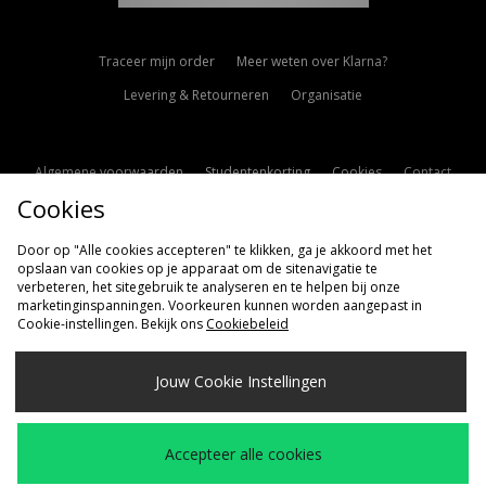
Traceer mijn order
Meer weten over Klarna?
Levering & Retourneren
Organisatie
Algemene voorwaarden
Studentenkorting
Cookies
Contact
Cookies
Cookie Instellingen
Modern Slavery Statement
Door op "Alle cookies accepteren" te klikken, ga je akkoord met het
opslaan van cookies op je apparaat om de sitenavigatie te
verbeteren, het sitegebruik te analyseren en te helpen bij onze
marketinginspanningen. Voorkeuren kunnen worden aangepast in
Cookie-instellingen. Bekijk ons
Cookiebeleid
Verzenden Naar
Jouw Cookie Instellingen
Nederland
Wij accepteren de volgende betaalmethoden
Accepteer alle cookies