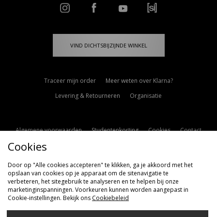
VIND DICHTSBIJZIJNDE WINKEL
Traceer mijn order
Meer weten over Klarna?
Levering & Retourneren
Organisatie
Algemene voorwaarden
Studentenkorting
Cookies
Contact
Cookies
Cookie Instellingen
Modern Slavery Statement
Door op "Alle cookies accepteren" te klikken, ga je akkoord met het
opslaan van cookies op je apparaat om de sitenavigatie te
verbeteren, het sitegebruik te analyseren en te helpen bij onze
marketinginspanningen. Voorkeuren kunnen worden aangepast in
Cookie-instellingen. Bekijk ons
Cookiebeleid
Verzenden Naar