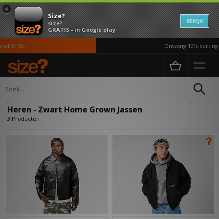
×
Size?
BEKIJK
size?
GRATIS - in Google play
af €110,-
Ontvang 10% korting i
Home
Heren
Kleding
Jassen
Verfijn
Heren - Zwart Home Grown Jassen
3 Producten