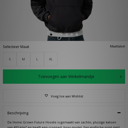
Selecteer Maat
Maattabel
S
M
L
XL
Toevoegen aan Winkelmandje
Voeg toe aan Wishlist
Beschrijving
De Home Grown Future Hoodie is gemaakt van zachte, pluizige katoen
van 435 g/m² en heeft een cropped, boxy model. Een grafische print siert