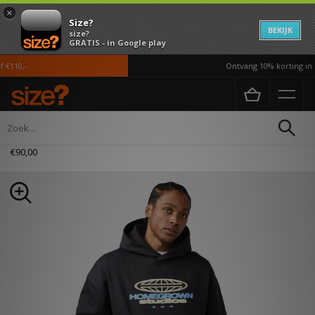
×
Size?
BEKIJK
size?
GRATIS - in Google play
€110,-
Ontvang 10% korting in d
Home
Heren
Kleding
Hoodies
Home Grown Future Hoodie
€90,00