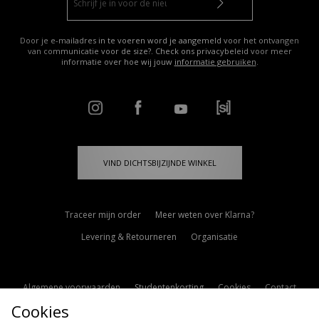
Door je e-mailadres in te voeren word je aangemeld voor het ontvangen
van communicatie voor de size?. Check ons privacybeleid voor meer
informatie over hoe wij jouw
informatie gebruiken
.
VIND DICHTSBIJZIJNDE WINKEL
Traceer mijn order
Meer weten over Klarna?
Levering & Retourneren
Organisatie
Algemene voorwaarden
Studentenkorting
Cookies
Contact
Cookies
Cookie Instellingen
Modern Slavery Statement