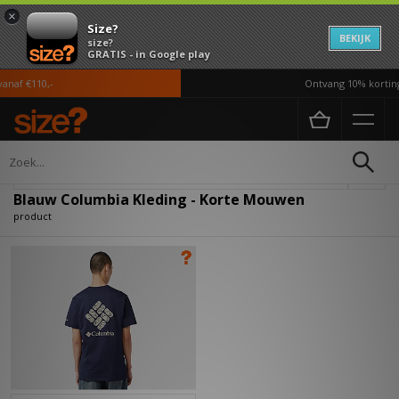
×
Size?
BEKIJK
size?
GRATIS - in Google play
naf €110,-
Ontvang 10% korting
Home
Heren
Kleding
Verfijn
Blauw Columbia Kleding - Korte Mouwen
product