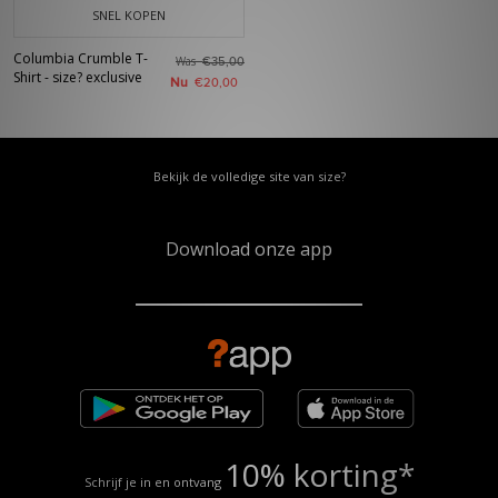
SNEL KOPEN
Columbia Crumble T-
Was
€35,00
Shirt - size? exclusive
Nu
€20,00
Bekijk de volledige site van size?
Download onze app
10% korting*
Schrijf je in en ontvang