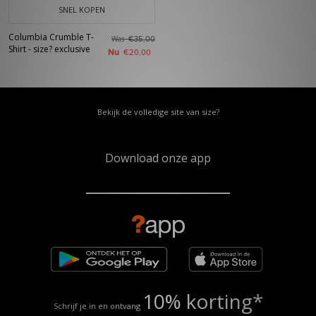
SNEL KOPEN
Columbia Crumble T-
Was
€35,00
Shirt - size? exclusive
Nu
€20,00
Bekijk de volledige site van size?
Download onze app
10% korting*
Schrijf je in en ontvang