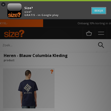
×
Size?
BEKIJK
size?
GRATIS - in Google play
110,-
Ontvang 10% korting in de
Home
Heren
Kleding
Verfijn
Heren - Blauw Columbia Kleding
product