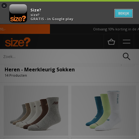
×
Size?
BEKIJK
size?
GRATIS - in Google play
Ontvang 10% korting in de APP
Home
Heren
Accessoires
Sokken
Verfijn
Heren - Meerkleurig Sokken
14 Producten