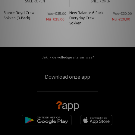
SNEL KOPEN
SNEL KOPEN
Stance Boyd Crew
New Balance 6-Pack
Was
Was
€35,00
€30,00
Sokken (3-Pack)
Everyday Crew
Nu
Nu
€25,00
€20,00
Sokken
Bekijk de volledige site van size?
Download onze app