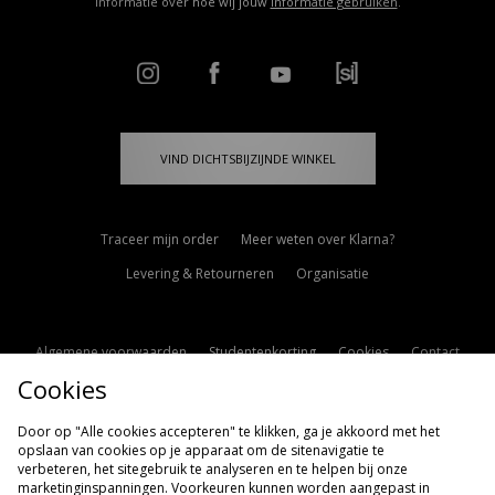
informatie over hoe wij jouw
informatie gebruiken
.
VIND DICHTSBIJZIJNDE WINKEL
Traceer mijn order
Meer weten over Klarna?
Levering & Retourneren
Organisatie
Algemene voorwaarden
Studentenkorting
Cookies
Contact
Cookies
Cookie Instellingen
Modern Slavery Statement
Door op "Alle cookies accepteren" te klikken, ga je akkoord met het
opslaan van cookies op je apparaat om de sitenavigatie te
verbeteren, het sitegebruik te analyseren en te helpen bij onze
marketinginspanningen. Voorkeuren kunnen worden aangepast in