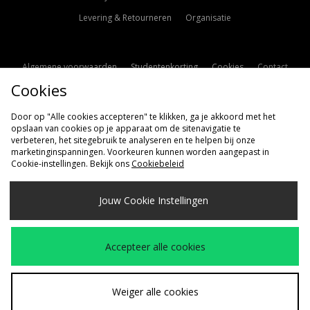
Levering & Retourneren
Organisatie
Algemene voorwaarden
Studentenkorting
Cookies
Contact
Cookies
Cookie Instellingen
Modern Slavery Statement
Door op "Alle cookies accepteren" te klikken, ga je akkoord met het
opslaan van cookies op je apparaat om de sitenavigatie te
verbeteren, het sitegebruik te analyseren en te helpen bij onze
marketinginspanningen. Voorkeuren kunnen worden aangepast in
Cookie-instellingen. Bekijk ons
Cookiebeleid
Verzenden Naar
Jouw Cookie Instellingen
Nederland
Wij accepteren de volgende betaalmethoden
Accepteer alle cookies
Bezoek onze bedrijfspagina
www.jdplc.com
Weiger alle cookies
Copyright © 2026 size?, Alle rechten voorbehouden