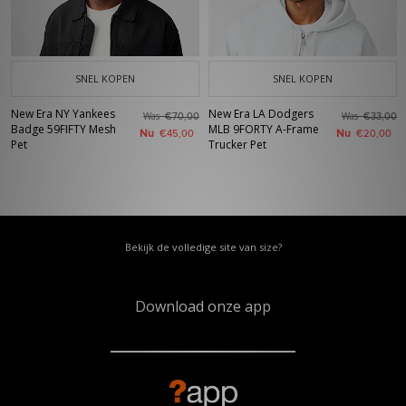
SNEL KOPEN
SNEL KOPEN
New Era NY Yankees
New Era LA Dodgers
Was
Was
€70,00
€33,00
Badge 59FIFTY Mesh
MLB 9FORTY A-Frame
Nu
Nu
€45,00
€20,00
Pet
Trucker Pet
Bekijk de volledige site van size?
Download onze app