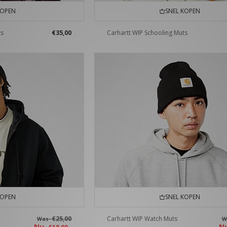
KOPEN
SNEL KOPEN
ts
€35,00
Carhartt WIP Schooling Muts
KOPEN
SNEL KOPEN
€25,00
Carhartt WIP Watch Muts
Was
W
Nu
N