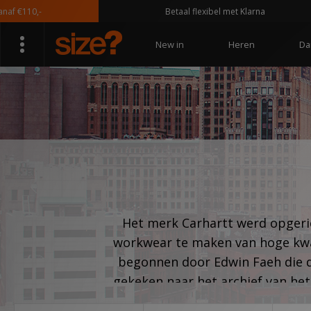
10,-
Betaal flexibel met Klarna
New in
Heren
Da
Het merk Carhartt werd opgeri
workwear te maken van hoge kwali
begonnen door Edwin Faeh die d
gekeken naar het archief van he
favoriete kleur van dit popu