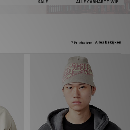
SALE
ALLE CARHARTT WIP
en. Combineer deze onmisbare
 to go.
Alles bekijken
7 Producten: