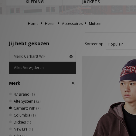
KLEDING
JACKETS
colourways draag jij de beanies 
items met 
Home
Heren
Accessoires
Mutsen
Jij hebt gekozen
Sorteer op
Merk: Carhartt WIP
Alles Verwijderen
Merk
47 Brand
(1)
Alte Systems
(2)
Carhartt WIP
(7)
Columbia
(1)
Dickies
(1)
New Era
(1)