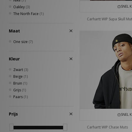
Nike
(7)
SNEL 
Oakley
(3)
The North Face
(1)
Carhartt WIP Supa Skull Mu
Maat
One size
(7)
Kleur
Zwart
(3)
Beige
(1)
Bruin
(1)
Grijs
(1)
Paars
(1)
Prijs
SNEL 
Carhartt WIP Chase Muts