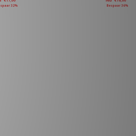
€17,00
€16,00
spaar 32%
Bespaar 36%