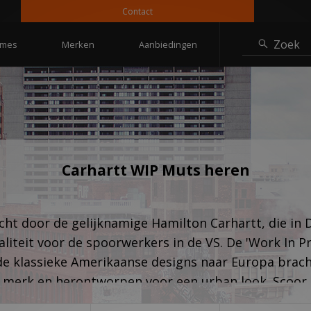
Contact
10
Zoek
mes
Merken
Aanbiedingen
Carhartt WIP Muts heren
cht door de gelijknamige Hamilton Carhartt, die in
teit voor de spoorwerkers in de VS. De 'Work In Pro
e klassieke Amerikaanse designs naar Europa brach
t merk en herontworpen voor een urban look. Scoor
laire workers merk. Door de rekbare stof, herkenbare