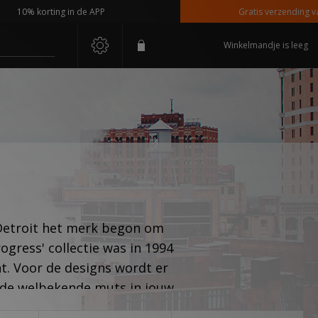
% korting in de APP
Gratis verzending vanaf €1
Winkelmandje is leeg
 Detroit het merk begon om
gress' collectie was in 1994
t. Voor de designs wordt er
 de welbekende muts in jouw
 logo en de talloze toffe