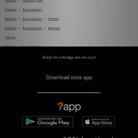
Dames
Carhartt WIP
Dames
Accessoires
Dames
Accessoires
Petten
Dames
Accessoires
Mutsen
Heren
Heren
Accessoires
Heren
Accessoires
Petten
Bekijk de volledige site van size?
Heren
Accessoires
Mutsen
Download onze app