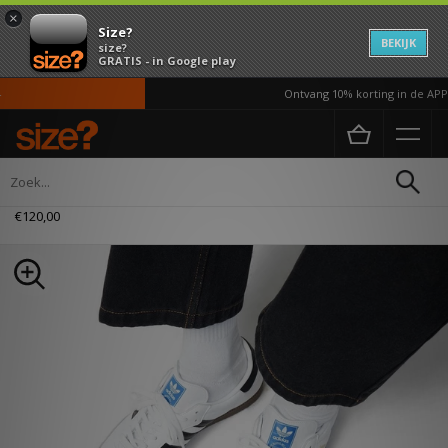
×
Size?
BEKIJK
size?
GRATIS - in Google play
Ontvang 10% korting in de APP*
Home
Heren
Schoenen
adidas Originals Samba OG
€120,00