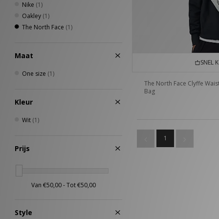
Nike
(1)
Oakley
(1)
The North Face
(1)
Maat
SNEL 
One size
(1)
The North Face Clyffe Wais
Bag
Kleur
Wit
(1)
1
Prijs
Style