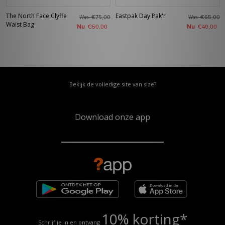
The North Face Clyffe
Eastpak Day Pak'r
Was
Was
€75,00
€65,00
Waist Bag
Nu
Nu
€50,00
€40,00
Bekijk de volledige site van size?
Download onze app
10% korting*
Schrijf je in en ontvang