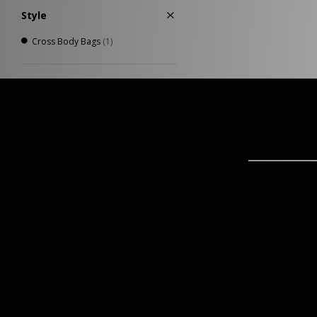
Style
Cross Body Bags
(1)