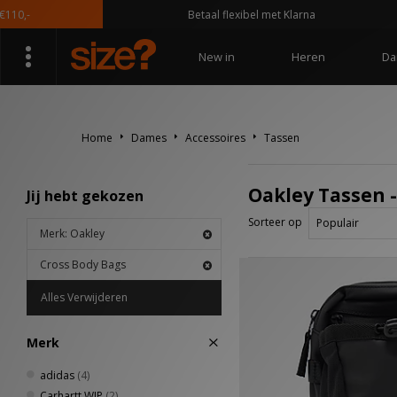
0,-
Betaal flexibel met Klarna
New in
Heren
Da
Home
Dames
Accessoires
Tassen
Oakley Tassen -
Jij hebt gekozen
Sorteer op
Merk: Oakley
Cross Body Bags
Alles Verwijderen
Merk
adidas
(4)
Carhartt WIP
(2)