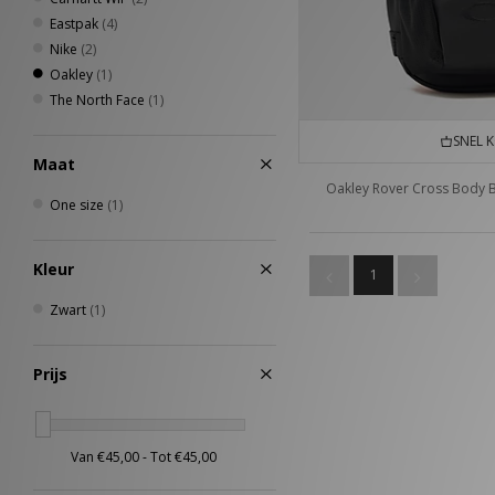
Eastpak
(4)
Nike
(2)
Oakley
(1)
The North Face
(1)
SNEL 
Maat
Oakley Rover Cross Body 
One size
(1)
Kleur
1
Zwart
(1)
Prijs