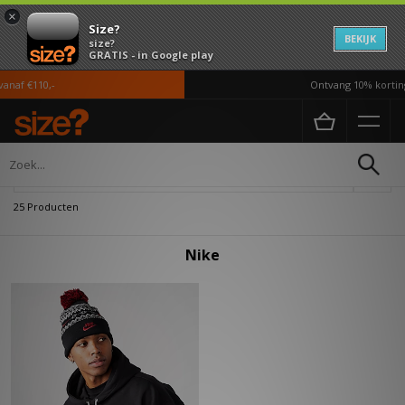
×
Size?
BEKIJK
size?
GRATIS - in Google play
naf €110,-
Ontvang 10% korting
Home
Dames
Accessoires
Verfijn
25 Producten
Nike