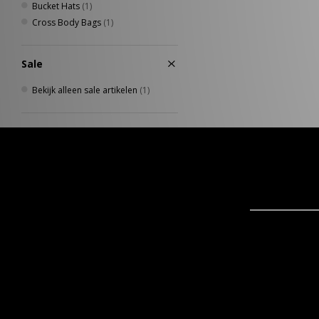
Bucket Hats
(1)
Cross Body Bags
(1)
Sale
Bekijk alleen sale artikelen
(1)