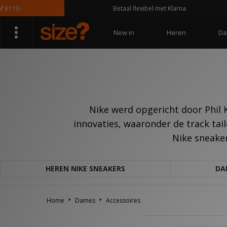
10,-
Betaal flexibel met Klarna
New in
Heren
Da
Nike werd opgericht door Phil
innovaties, waaronder de track tail
Nike sneaker
HEREN NIKE SNEAKERS
DA
Home
Dames
Accessoires