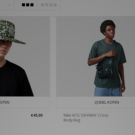
KOPEN
SNEL KOPEN
€45,00
Nike ACG 'DAYMAX' Cross-
Body Bag