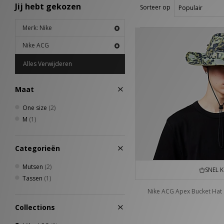
Jij hebt gekozen
Sorteer op
Merk: Nike
Nike ACG
Alles Verwijderen
Maat
One size
(2)
M
(1)
Categorieën
Mutsen
(2)
SNEL 
Tassen
(1)
Nike ACG Apex Bucket Hat
Collections