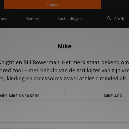
Contact
10
Zoek
mes
Merken
Aanbiedingen
Nike
 Knight en Bill Bowerman. Het merk staat bekend o
ored zool – met behulp van de strijkijzer van zijn v
s, kleding en accessoires zowel athletic minded als 
MES NIKE SNEAKERS
NIKE ACG