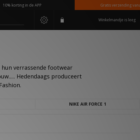
% korting in de APP
Gratis verzending vanaf €1
Winkelmandje is leeg
m hun verrassende footwear
rouw..... Hedendaags produceert
Fashion.
NIKE AIR FORCE 1