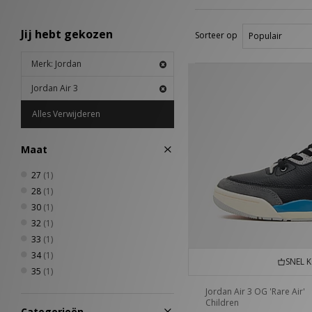
Jij hebt gekozen
Sorteer op
Merk: Jordan
Jordan Air 3
Alles Verwijderen
Maat
27
(1)
28
(1)
30
(1)
32
(1)
33
(1)
34
(1)
SNEL 
35
(1)
Jordan Air 3 OG 'Rare Air'
Children
Categorieën