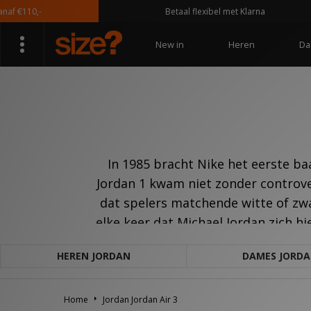
 €110,-
Betaal flexibel met Klarna
New in
Heren
Da
In 1985 bracht Nike het eerste b
Jordan 1 kwam niet zonder controv
dat spelers matchende witte of zw
elke keer dat Michael Jordan zich hi
HEREN JORDAN
DAMES JORD
Home
Jordan Jordan Air 3