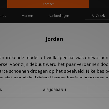
Contact
Zoek
mes
Merken
Aanbiedingen
Jordan
aanbrekende model uit welk speciaal was ontworpen 
erse. Voor zijn debuut werd het paar verbannen d
arte schoenen droegen op het speelveld. Nike besl
er niet aan hield. Michael Jordan heeft bijgedragen 
AN
AIR JORDAN 1