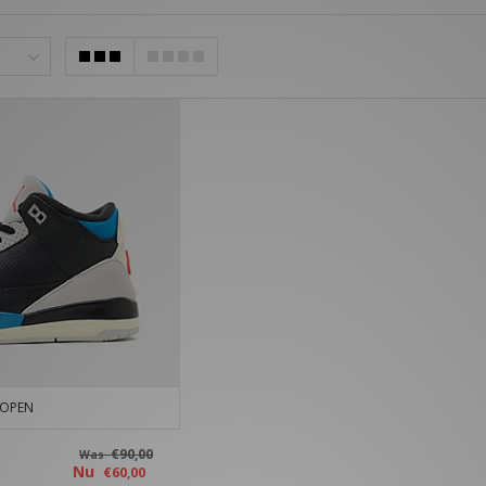
KOPEN
€90,00
Was
Nu
€60,00