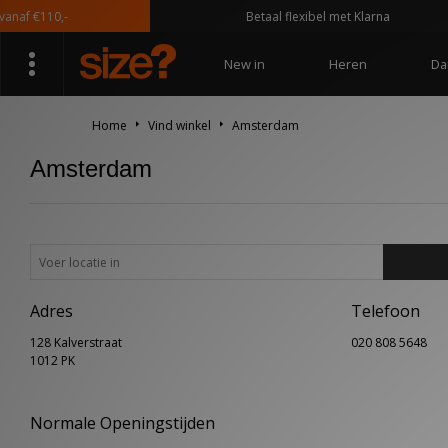
naf €110,-
Betaal flexibel met Klarna
New in
Heren
Da
Home
Vind winkel
Amsterdam
Amsterdam
Adres
Telefoon
128 Kalverstraat
020 808 5648
1012 PK
Normale Openingstijden