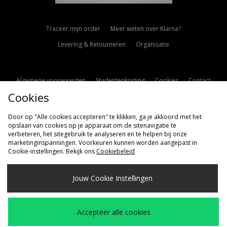
Traceer mijn order
Meer weten over Klarna?
Levering & Retourneren
Organisatie
Algemene voorwaarden
Studentenkorting
Cookies
Contact
Cookies
Cookie Instellingen
Modern Slavery Statement
Door op "Alle cookies accepteren" te klikken, ga je akkoord met het
opslaan van cookies op je apparaat om de sitenavigatie te
verbeteren, het sitegebruik te analyseren en te helpen bij onze
marketinginspanningen. Voorkeuren kunnen worden aangepast in
Cookie-instellingen. Bekijk ons
Cookiebeleid
Verzenden Naar
Jouw Cookie Instellingen
Nederland
Wij accepteren de volgende betaalmethoden
Accepteer alle cookies