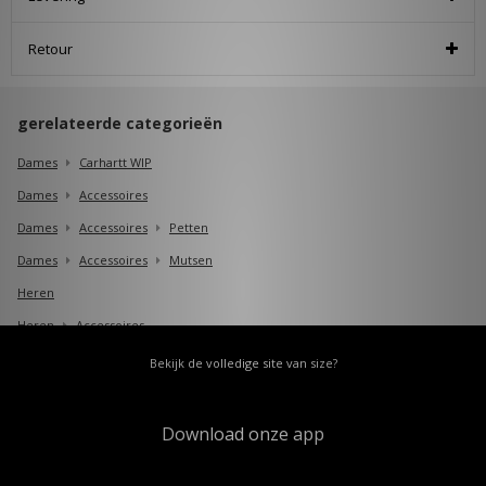
Retour
gerelateerde categorieën
Dames
Carhartt WIP
Dames
Accessoires
Dames
Accessoires
Petten
Dames
Accessoires
Mutsen
Heren
Heren
Accessoires
Heren
Accessoires
Petten
Bekijk de volledige site van size?
Heren
Accessoires
Mutsen
Download onze app