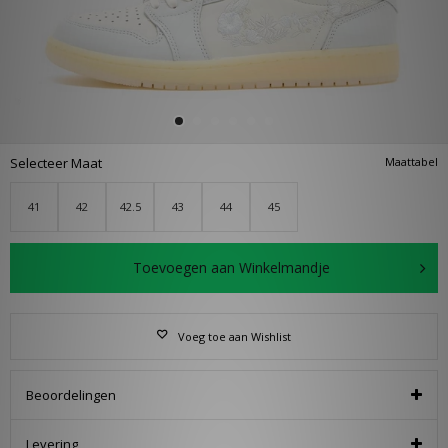
Selecteer Maat
Maattabel
41
42
42.5
43
44
45
Toevoegen aan Winkelmandje
Voeg toe aan Wishlist
Beoordelingen
Levering