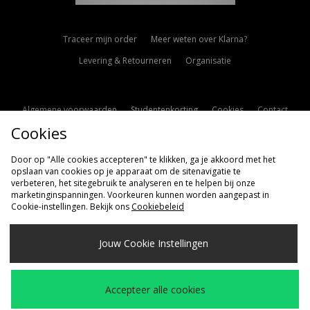
Traceer mijn order
Meer weten over Klarna?
Levering & Retourneren
Organisatie
Algemene voorwaarden
Studentenkorting
Cookies
Contact
Cookies
Cookie Instellingen
Modern Slavery Statement
Door op "Alle cookies accepteren" te klikken, ga je akkoord met het
opslaan van cookies op je apparaat om de sitenavigatie te
verbeteren, het sitegebruik te analyseren en te helpen bij onze
marketinginspanningen. Voorkeuren kunnen worden aangepast in
Cookie-instellingen. Bekijk ons
Cookiebeleid
Verzenden Naar
Jouw Cookie Instellingen
Nederland
Wij accepteren de volgende betaalmethoden
Accepteer alle cookies