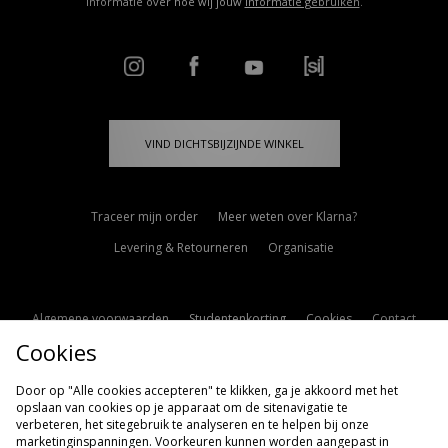
informatie over hoe wij jouw
informatie gebruiken
.
VIND DICHTSBIJZIJNDE WINKEL
Traceer mijn order
Meer weten over Klarna?
Levering & Retourneren
Organisatie
Algemene voorwaarden
Studentenkorting
Cookies
Contact
Cookies
Cookie Instellingen
Modern Slavery Statement
Door op "Alle cookies accepteren" te klikken, ga je akkoord met het
opslaan van cookies op je apparaat om de sitenavigatie te
verbeteren, het sitegebruik te analyseren en te helpen bij onze
marketinginspanningen. Voorkeuren kunnen worden aangepast in