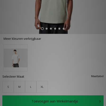
Meer kleuren verkrijgbaar
Selecteer Maat
Maattabel
S
M
L
XL
Toevoegen aan Winkelmandje