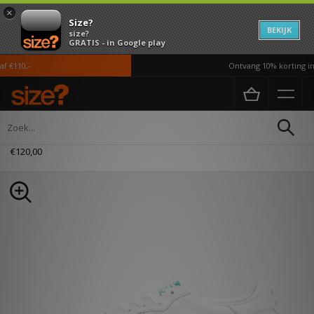
×
Size?
BEKIJK
size?
GRATIS - in Google play
 €110,-
Ontvang 10% korting in 
Home
Heren
Schoenen
adidas Originals Tangum
€120,00