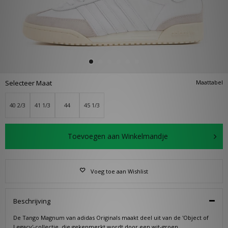
Selecteer Maat
Maattabel
40 2/3
41 1/3
44
45 1/3
Toevoegen aan Winkelmandje
Voeg toe aan Wishlist
Beschrijving
De Tango Magnum van adidas Originals maakt deel uit van de 'Object of
Legacy'-collectie, die gekenmerkt wordt door een wit-groen