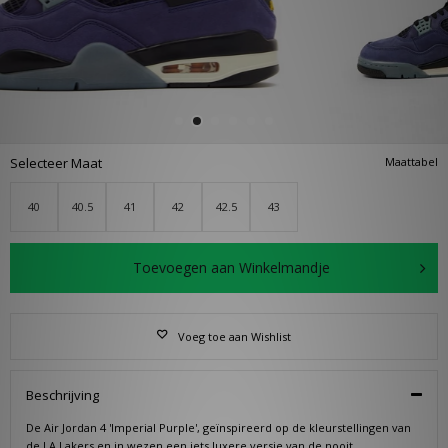
Selecteer Maat
Maattabel
40
40.5
41
42
42.5
43
Toevoegen aan Winkelmandje
Voeg toe aan Wishlist
Beschrijving
De Air Jordan 4 'Imperial Purple', geïnspireerd op de kleurstellingen van
de LA Lakers en in wezen een iets luxere versie van de nooit