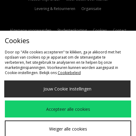
Levering & Retourneren
Organisatie
Algemene voorwaarden
Studentenkorting
Cookies
Contact
Cookies
Cookie Instellingen
Modern Slavery Statement
Door op "Alle cookies accepteren" te klikken, ga je akkoord met het
opslaan van cookies op je apparaat om de sitenavigatie te
verbeteren, het sitegebruik te analyseren en te helpen bij onze
marketinginspanningen. Voorkeuren kunnen worden aangepast in
Cookie-instellingen. Bekijk ons
Cookiebeleid
Verzenden Naar
Jouw Cookie Instellingen
Nederland
Wij accepteren de volgende betaalmethoden
Accepteer alle cookies
Bezoek onze bedrijfspagina
www.jdplc.com
Weiger alle cookies
Copyright © 2026 size?, Alle rechten voorbehouden