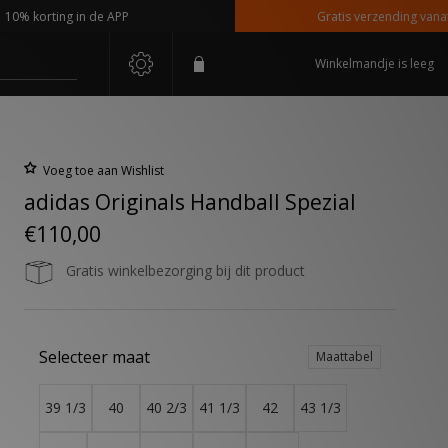
korting in de APP
Gratis verzending vanaf €110
Winkelmandje is leeg
Voeg toe aan Wishlist
adidas Originals Handball Spezial
€110,00
Gratis winkelbezorging bij dit product
Selecteer maat
Maattabel
39 1/3
40
40 2/3
41 1/3
42
43 1/3