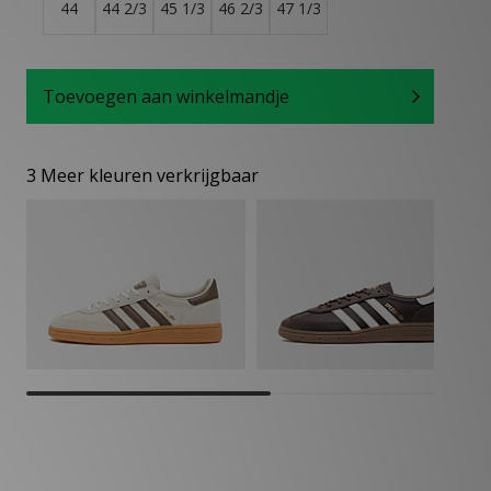
44
44 2/3
45 1/3
46 2/3
47 1/3
Toevoegen aan winkelmandje
3 Meer kleuren verkrijgbaar