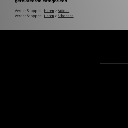
gerelateerde categorieën
Verder Shoppen:
Heren
>
Adidas
Verder Shoppen:
Heren
>
Schoenen