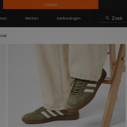
Contact
10% 
Zoek
mes
Merken
Aanbiedingen
zial