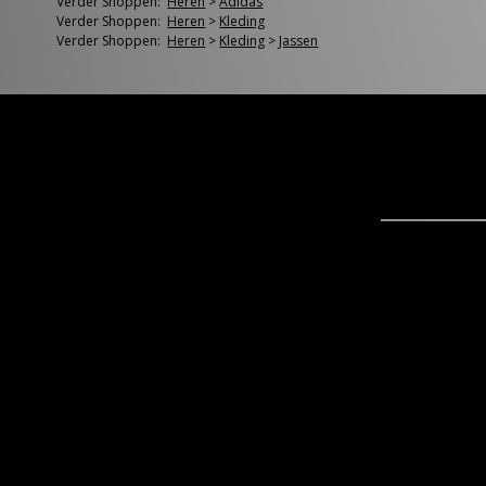
Verder Shoppen:
Heren
>
Adidas
Verder Shoppen:
Heren
>
Kleding
Verder Shoppen:
Heren
>
Kleding
>
Jassen