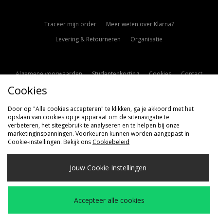
Traceer mijn order
Meer weten over Klarna?
Levering & Retourneren
Organisatie
Algemene voorwaarden
Studentenkorting
Cookies
Contact
Cookies
Cookie Instellingen
Modern Slavery Statement
Door op "Alle cookies accepteren" te klikken, ga je akkoord met het
opslaan van cookies op je apparaat om de sitenavigatie te
verbeteren, het sitegebruik te analyseren en te helpen bij onze
marketinginspanningen. Voorkeuren kunnen worden aangepast in
Cookie-instellingen. Bekijk ons
Cookiebeleid
Verzenden Naar
Jouw Cookie Instellingen
Nederland
Wij accepteren de volgende betaalmethoden
Accepteer alle cookies