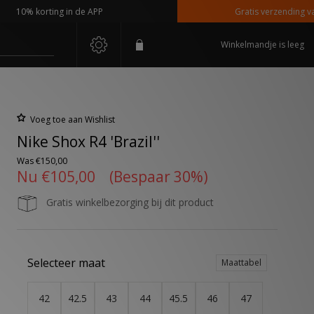
0% korting in de APP
Gratis verzending vanaf €
Winkelmandje is leeg
Voeg toe aan Wishlist
Nike Shox R4 'Brazil''
Was
€150,00
Nu
€105,00
(Bespaar 30%)
Gratis winkelbezorging bij dit product
Selecteer maat
Maattabel
42
42.5
43
44
45.5
46
47