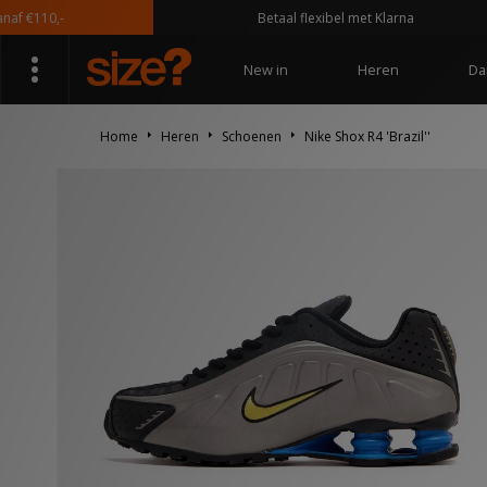
110,-
Betaal flexibel met Klarna
New in
Heren
Da
Home
Heren
Schoenen
Nike Shox R4 'Brazil''