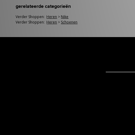
gerelateerde categorieën
Verder Shoppen:
Heren
>
Nike
Verder Shoppen:
Heren
>
Schoenen