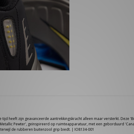
 tijd heeft zijn geavanceerde aantrekkingskracht alleen maar versterkt. Deze 'Br
'Metallic Pewter', geïnspireerd op ruimteapparatuur, met een geborduurd 'Cana
erwijl de rubberen buitenzool grip biedt. | IO8134-001