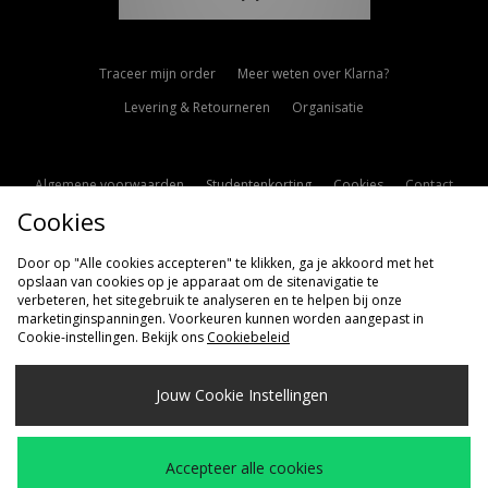
Traceer mijn order
Meer weten over Klarna?
Levering & Retourneren
Organisatie
Algemene voorwaarden
Studentenkorting
Cookies
Contact
Cookies
Cookie Instellingen
Modern Slavery Statement
Door op "Alle cookies accepteren" te klikken, ga je akkoord met het
opslaan van cookies op je apparaat om de sitenavigatie te
verbeteren, het sitegebruik te analyseren en te helpen bij onze
marketinginspanningen. Voorkeuren kunnen worden aangepast in
Cookie-instellingen. Bekijk ons
Cookiebeleid
Verzenden Naar
Jouw Cookie Instellingen
Nederland
Wij accepteren de volgende betaalmethoden
Accepteer alle cookies