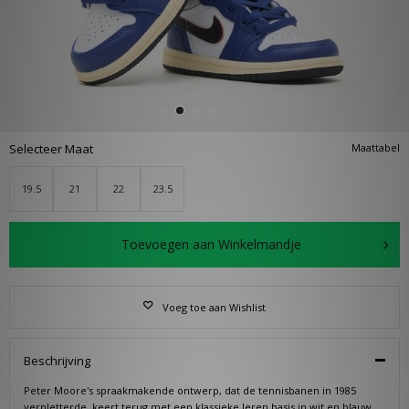
Selecteer Maat
Maattabel
19.5
21
22
23.5
Toevoegen aan Winkelmandje
Voeg toe aan Wishlist
Beschrijving
Peter Moore's spraakmakende ontwerp, dat de tennisbanen in 1985
verpletterde, keert terug met een klassieke leren basis in wit en blauw,