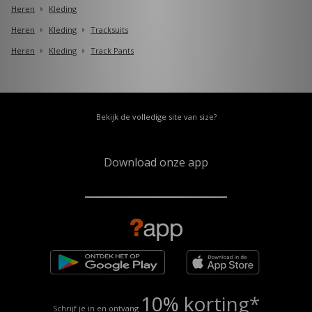
Heren
Kleding
Heren
Kleding
Tracksuits
Heren
Kleding
Track Pants
Bekijk de volledige site van size?
Download onze app
10% korting*
Schrijf je in en ontvang