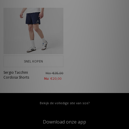
SNEL KOPEN
Sergio Tacchini
Was
€35,00
Cordosa Shorts
Nu
€20,00
Bekijk de volledige site van size?
Download onze app