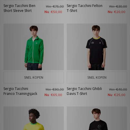
Sergio Tacchini Ben
Sergio Tacchini Felton
Was
Was
€75,00
€30,00
Short Sleeve Shirt
T-Shirt
Nu
Nu
€50,00
€20,00
SNEL KOPEN
SNEL KOPEN
Sergio Tacchini
Sergio Tacchini Ghibli
Was
Was
€90,00
€40,00
Franco Trainingsjack
Davis T-Shirt
Nu
Nu
€65,00
€25,00