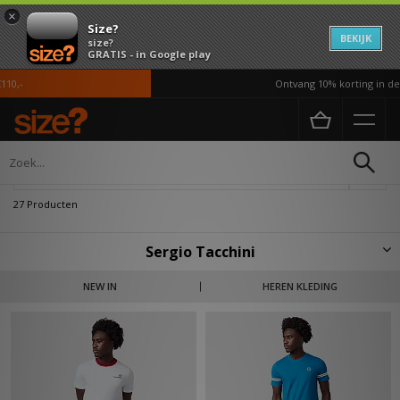
×
Size?
BEKIJK
size?
GRATIS - in Google play
Ontvang 10% korting in de APP
Home
Sergio Tacchini
Verfijn
27 Producten
Sergio Tacchini
Sergio Tacchini, die in 1960 tot Italiaans tenniskampioen werd gekroond,
NEW IN
HEREN KLEDING
begon slechts zes jaar later in de mode en lanceerde in 1966 een zijn
eigen kledinglijn. Sergio Tacchini werd in de jaren '80 door zowel
tennislegendes als voetballers gedragen. Tacchini-kleding overstijgt de
sport waarvoor het bedoeld was en heeft zich sindsdien gevestigd als een
merk dat binnen de voetbalcultuur evenveel aanzien heeft als in de
tenniswereld. Neem een kijkje in onze Sergio Tacchini selectie.