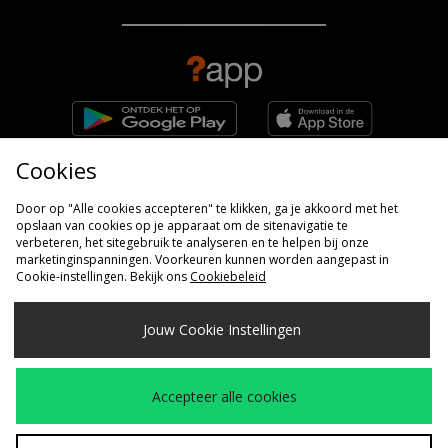
Cookies
10% korting*
Schrijf je in en ontvang
Door op "Alle cookies accepteren" te klikken, ga je akkoord met het
opslaan van cookies op je apparaat om de sitenavigatie te
verbeteren, het sitegebruik te analyseren en te helpen bij onze
marketinginspanningen. Voorkeuren kunnen worden aangepast in
Cookie-instellingen. Bekijk ons
Cookiebeleid
Door je e-mailadres in te voeren word je aangemeld voor het ontvangen
van communicatie voor de size?. Check ons privacybeleid voor meer
informatie over hoe wij jouw
informatie gebruiken
.
Jouw Cookie Instellingen
Accepteer alle cookies