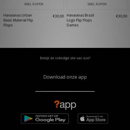
SNEL KOPEN
SNEL KOPEN
Havaianas Urban
Havaianas Brazil
€30,00
€30,00
Basic Material Flip
Logo Flip Flops
Flops
Dames
Bekijk de volledige site van size?
Download onze app