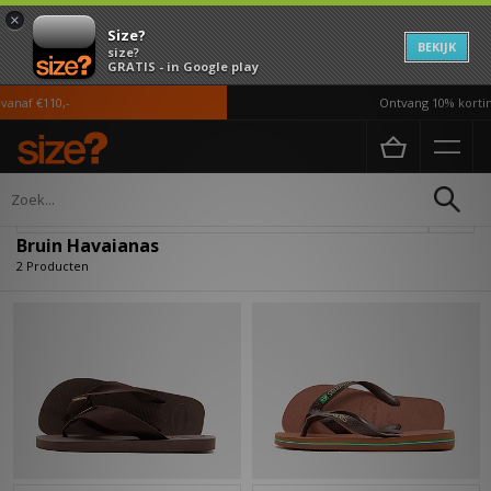
×
Size?
BEKIJK
size?
GRATIS - in Google play
anaf €110,-
Ontvang 10% korting
Home
Bruin Havaianas
Verfijn
Bruin Havaianas
2 Producten