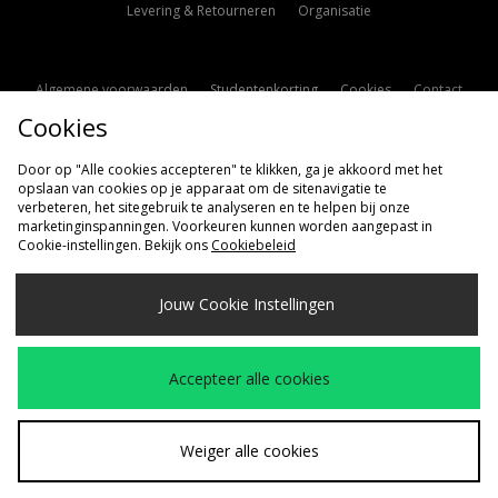
Levering & Retourneren
Organisatie
Algemene voorwaarden
Studentenkorting
Cookies
Contact
Cookies
Cookie Instellingen
Modern Slavery Statement
Door op "Alle cookies accepteren" te klikken, ga je akkoord met het
opslaan van cookies op je apparaat om de sitenavigatie te
verbeteren, het sitegebruik te analyseren en te helpen bij onze
marketinginspanningen. Voorkeuren kunnen worden aangepast in
Cookie-instellingen. Bekijk ons
Cookiebeleid
Verzenden Naar
Jouw Cookie Instellingen
Nederland
Wij accepteren de volgende betaalmethoden
Accepteer alle cookies
Bezoek onze bedrijfspagina
www.jdplc.com
Weiger alle cookies
Copyright © 2026 size?, Alle rechten voorbehouden