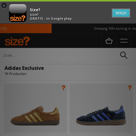
×
Size?
BEKIJK
size?
GRATIS - in Google play
,-
Ontvang 10% korting in de AP
Home
Adidas Exclusive
Verfijn
Adidas Exclusive
19 Producten