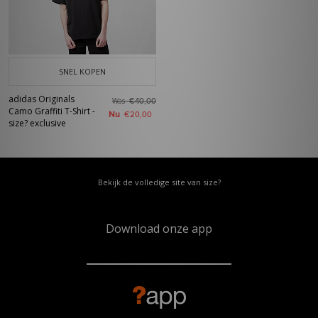
SNEL KOPEN
adidas Originals
Was
€40,00
Camo Graffiti T-Shirt -
Nu
€20,00
size? exclusive
Bekijk de volledige site van size?
Download onze app