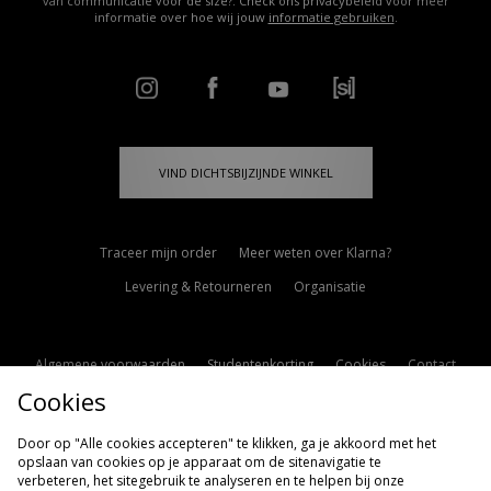
van communicatie voor de size?. Check ons privacybeleid voor meer
informatie over hoe wij jouw
informatie gebruiken
.
VIND DICHTSBIJZIJNDE WINKEL
Traceer mijn order
Meer weten over Klarna?
Levering & Retourneren
Organisatie
Algemene voorwaarden
Studentenkorting
Cookies
Contact
Cookies
Cookie Instellingen
Modern Slavery Statement
Door op "Alle cookies accepteren" te klikken, ga je akkoord met het
opslaan van cookies op je apparaat om de sitenavigatie te
verbeteren, het sitegebruik te analyseren en te helpen bij onze