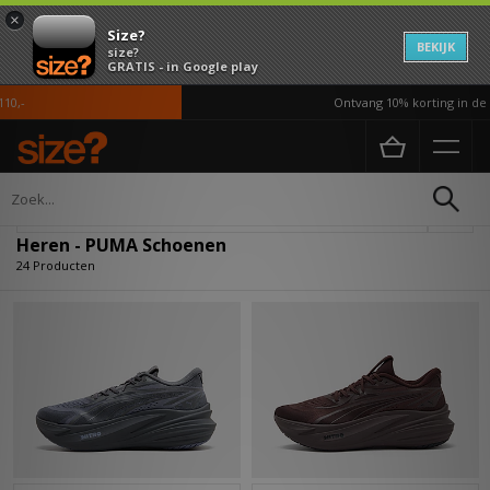
×
Size?
BEKIJK
size?
GRATIS - in Google play
Ontvang 10% korting in de APP
Home
Heren
Schoenen
Verfijn
Heren - PUMA Schoenen
24 Producten