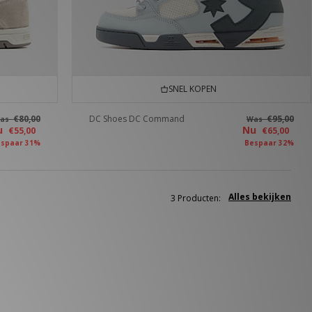
SNEL KOPEN
€80,00
DC Shoes DC Command
€95,00
as
Was
u
Nu
€55,00
€65,00
spaar 31%
Bespaar 32%
Alles bekijken
3 Producten: