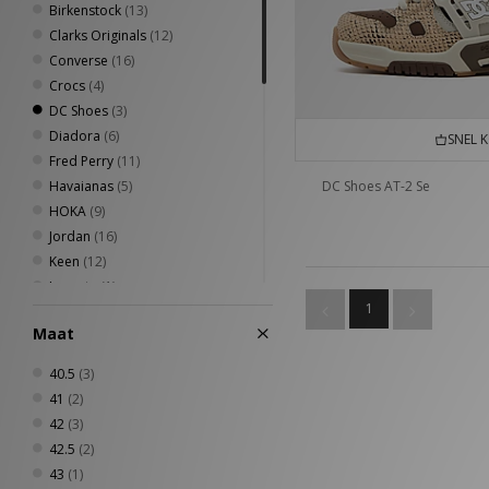
Birkenstock
(13)
Clarks Originals
(12)
Converse
(16)
Crocs
(4)
DC Shoes
(3)
Diadora
(6)
SNEL 
Fred Perry
(11)
Havaianas
(5)
DC Shoes AT-2 Se
HOKA
(9)
Jordan
(16)
Keen
(12)
Lacoste
(1)
1
Mizuno
(7)
Maat
New Balance
(59)
Nike
(97)
40.5
(3)
Novesta
(4)
41
(2)
Oakley FT
(2)
42
(3)
On Running
(9)
42.5
(2)
Paraboot
(1)
43
(1)
PUMA
(24)