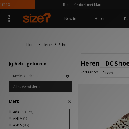
10,-
Betaal flexibel met Klarna
New in
Heren
Da
Home
Heren
Schoenen
Heren - DC Sho
Jij hebt gekozen
Sorteer op
Merk: DC Shoes
Alles Verwijderen
Merk
adidas
(165)
ANTA
(1)
ASICS
(45)