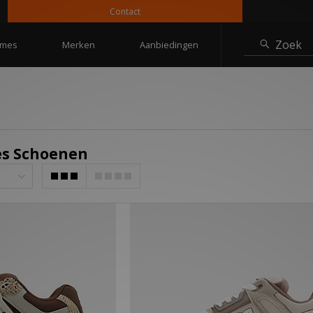
Contact
10
Zoek
mes
Merken
Aanbiedingen
es Schoenen