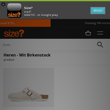
×
Size?
BEKIJK
size?
GRATIS - in Google play
anaf €110,-
Ontvang 10% korting
Home
Heren
Verfijn
Heren - Wit Birkenstock
product