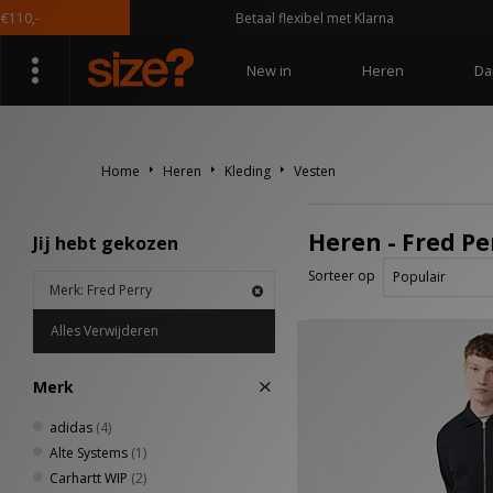
10,-
Betaal flexibel met Klarna
New in
Heren
Da
Home
Heren
Kleding
Vesten
Heren - Fred Pe
Jij hebt gekozen
Sorteer op
Merk: Fred Perry
Alles Verwijderen
Merk
adidas
(4)
Alte Systems
(1)
Carhartt WIP
(2)