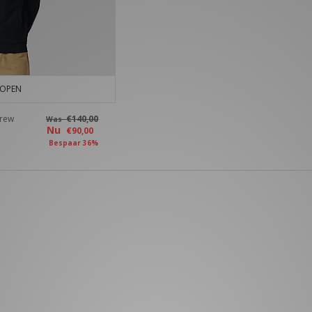
KOPEN
Crew
€140,00
Was
Nu
€90,00
Bespaar 36%