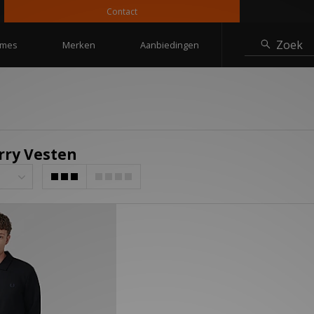
Contact
10%
Zoek
mes
Merken
Aanbiedingen
rry Vesten