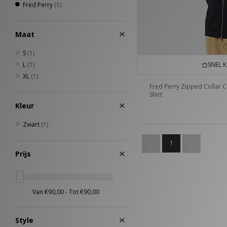
Fred Perry
(1)
Maat
S
(1)
L
(1)
SNEL 
XL
(1)
Fred Perry Zipped Collar 
Shirt
Kleur
Zwart
(1)
1
Prijs
Style