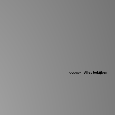
Alles bekijken
product: