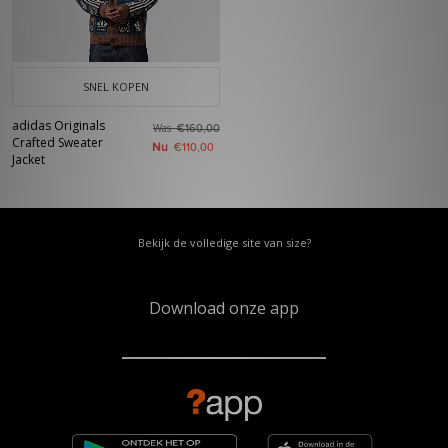
SNEL KOPEN
adidas Originals
Was
€160,00
Crafted Sweater
Nu
€110,00
Jacket
Bekijk de volledige site van size?
Download onze app