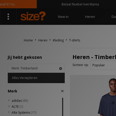
 €110,-
Betaal flexibel met Klarna
New in
Heren
Da
Home
Heren
Kleding
T-shirts
Heren - Timberl
Jij hebt gekozen
Sorteer op
Merk: Timberland
Alles Verwijderen
Merk
adidas
(65)
ALTE
(1)
Alte Systems
(17)