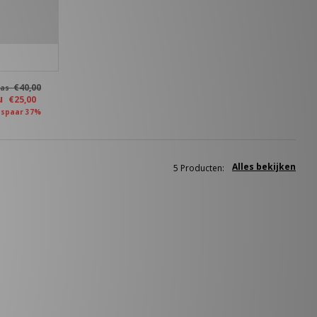
€40,00
as
u
€25,00
spaar 37%
Alles bekijken
5 Producten: