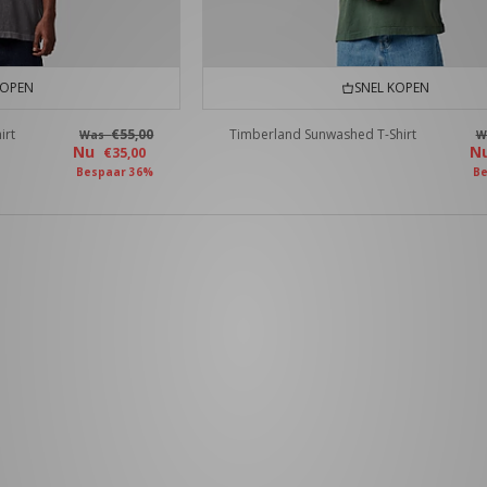
KOPEN
SNEL KOPEN
irt
€55,00
Timberland Sunwashed T-Shirt
Was
W
Nu
N
€35,00
Bespaar 36%
Be