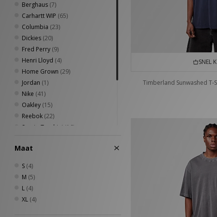
Berghaus
(7)
Carhartt WIP
(65)
Columbia
(23)
Dickies
(20)
Fred Perry
(9)
Henri Lloyd
(4)
SNEL 
Home Grown
(29)
Jordan
(1)
Timberland Sunwashed T-S
Nike
(41)
Oakley
(15)
Reebok
(22)
Sergio Tacchini
(16)
The North Face
(14)
Maat
Timberland
(5)
Umbro
(15)
S
(4)
Von Dutch
(6)
M
(5)
XLARGE
(10)
L
(4)
XL
(4)