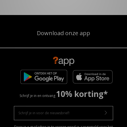
Download onze app
10% korting*
Schrijf je in en ontvang
Door je e-mailadres in te voeren word je aangemeld voor het