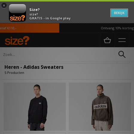
×
Size?
BEKIJK
size?
GRATIS - in Google play
af €110,-
Ontvang 10% korting i
Home
Heren
Kleding
Sweaters
Verfijn
Heren - Adidas Sweaters
5 Producten