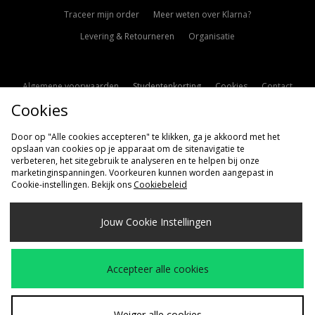
Traceer mijn order
Meer weten over Klarna?
Levering & Retourneren
Organisatie
Algemene voorwaarden
Studentenkorting
Cookies
Contact
Cookies
Cookie Instellingen
Modern Slavery Statement
Door op "Alle cookies accepteren" te klikken, ga je akkoord met het
opslaan van cookies op je apparaat om de sitenavigatie te
verbeteren, het sitegebruik te analyseren en te helpen bij onze
marketinginspanningen. Voorkeuren kunnen worden aangepast in
Cookie-instellingen. Bekijk ons
Cookiebeleid
Verzenden Naar
Jouw Cookie Instellingen
Nederland
Wij accepteren de volgende betaalmethoden
Accepteer alle cookies
Bezoek onze bedrijfspagina
www.jdplc.com
Weiger alle cookies