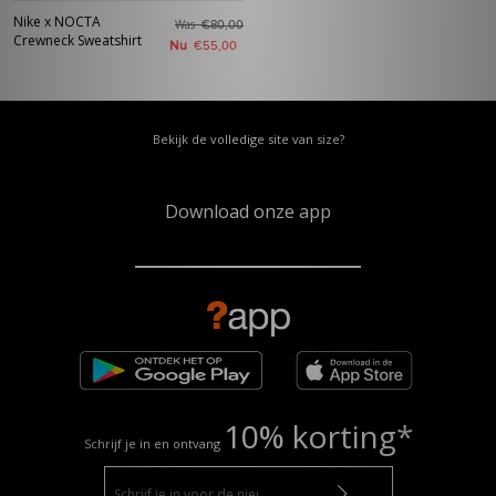
Nike x NOCTA
Was
€80,00
Crewneck Sweatshirt
Nu
€55,00
Bekijk de volledige site van size?
Download onze app
10% korting*
Schrijf je in en ontvang