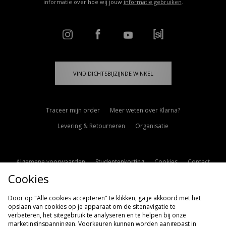
informatie over hoe wij jouw
informatie gebruiken
.
VIND DICHTSBIJZIJNDE WINKEL
Traceer mijn order
Meer weten over Klarna?
Levering & Retourneren
Organisatie
Algemene voorwaarden
Studentenkorting
Cookies
Contact
Cookies
Cookie Instellingen
Modern Slavery Statement
Door op "Alle cookies accepteren" te klikken, ga je akkoord met het
opslaan van cookies op je apparaat om de sitenavigatie te
verbeteren, het sitegebruik te analyseren en te helpen bij onze
marketinginspanningen. Voorkeuren kunnen worden aangepast in