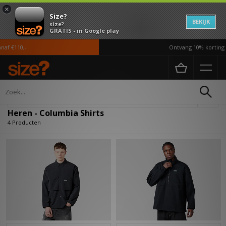
×
Size?
BEKIJK
size?
GRATIS - in Google play
f €110,-
Ontvang 10% korting i
Home
Heren
Kleding
Shirts
Verfijn
Heren - Columbia Shirts
4 Producten