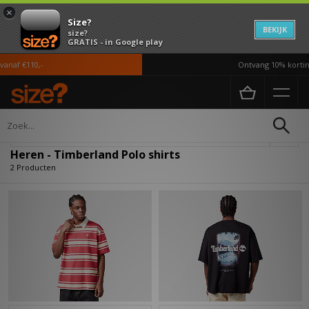
×
Size?
BEKIJK
size?
GRATIS - in Google play
anaf €110,-
Ontvang 10% korting
Home
Heren
Kleding
Polo shirts
Verfijn
Heren - Timberland Polo shirts
2 Producten