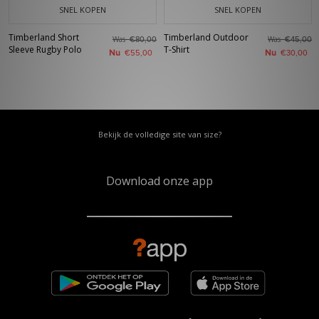
SNEL KOPEN
SNEL KOPEN
Timberland Short
Timberland Outdoor
Was
Was
€80,00
€45,00
Sleeve Rugby Polo
T-Shirt
Nu
Nu
€55,00
€30,00
Bekijk de volledige site van size?
Download onze app