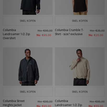
SNEL KOPEN
SNEL KOPEN
Columbia
Columbia Crumble T-
Was
Was
€95,00
€35,00
Landroamer 1/2 Zip
Shirt - size? exclusive
Nu
Nu
€65,00
€20,00
Overshirt
SNEL KOPEN
SNEL KOPEN
Columbia Street
Columbia
Was
Was
€95,00
€95,00
Heights Jacket
Landroamer 1/2 Zip
Nu
Nu
€65,00
€55,00