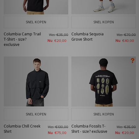
SNEL KOPEN
SNEL KOPEN
Columbia Camp Trail
Columbia Sequoia
Was
Was
€35,00
€70,00
T-Shirt - size?
Grove Short
Nu
Nu
€20,00
€40,00
exclusive
SNEL KOPEN
SNEL KOPEN
Columbia Chill Creek
Columbia Fossils T-
Was
Was
€130,00
€35,00
Shirt
Shirt - size? exclusive
Nu
Nu
€75,00
€20,00