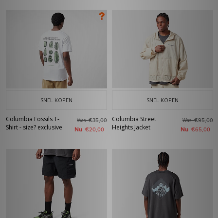
SNEL KOPEN
SNEL KOPEN
Columbia Fossils T-
Columbia Street
Was
Was
€35,00
€95,00
Shirt - size? exclusive
Heights Jacket
Nu
Nu
€20,00
€65,00