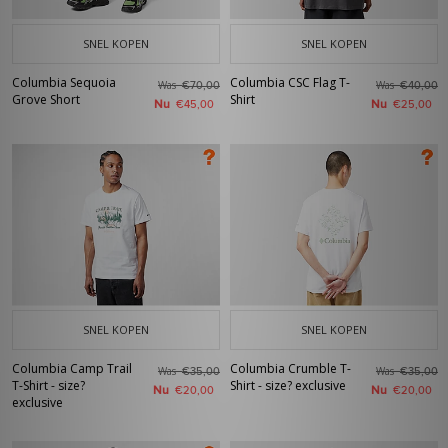
SNEL KOPEN
SNEL KOPEN
Columbia Sequoia
Columbia CSC Flag T-
Was
Was
€70,00
€40,00
Grove Short
Shirt
Nu
Nu
€45,00
€25,00
SNEL KOPEN
SNEL KOPEN
Columbia Camp Trail
Columbia Crumble T-
Was
Was
€35,00
€35,00
T-Shirt - size?
Shirt - size? exclusive
Nu
Nu
€20,00
€20,00
exclusive