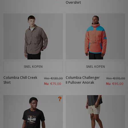
Overshirt
SNEL KOPEN
SNEL KOPEN
Columbia Chill Creek
Columbia Challenger
Was
Was
€130,00
€170,00
Shirt
II Pullover Anorak
Nu
Nu
€75,00
€95,00