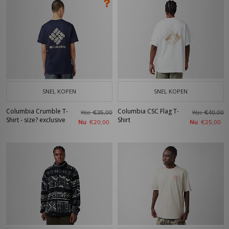
SNEL KOPEN
SNEL KOPEN
Columbia Crumble T-
Columbia CSC Flag T-
Was
Was
€35,00
€40,00
Shirt - size? exclusive
Shirt
Nu
Nu
€20,00
€25,00