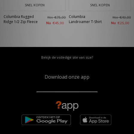
SNEL KOPEN
SNEL KOPEN
Columbia Rugged
Columbia
Was
Was
€75,00
€40,00
Ridge 1/2 Zip Fleece
Landroamer T-Shirt
Nu
Nu
€45,00
€25,00
Bekijk de volledige site van size?
Download onze app