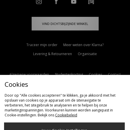
VIND DICHTSBIJZIJNDE WINKEL
Traceer mijn order
Meer weten over Klarna?
Levering & Retourneren
Organisatie
Algemene voorwaarden
Studentenkorting
Cookies
Contact
Cookies
Cookie Instellingen
Modern Slavery Statement
Door op "Alle cookies accepteren" te klikken, ga je akkoord met het
opslaan van cookies op je apparaat om de sitenavigatie te
verbeteren, het sitegebruik te analyseren en te helpen bij onze
marketinginspanningen. Voorkeuren kunnen worden aangepast in
Cookie-instellingen. Bekijk ons
Cookiebeleid
Verzenden Naar