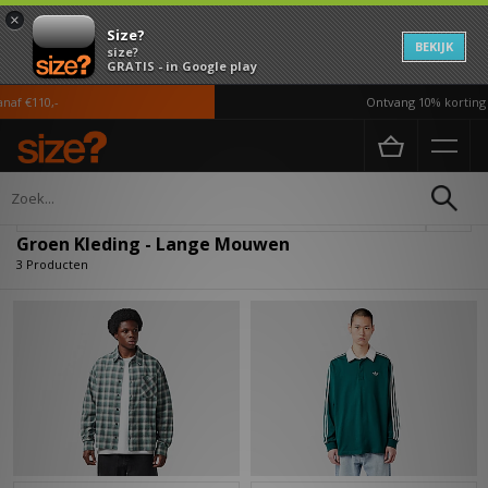
×
Size?
BEKIJK
size?
GRATIS - in Google play
af €110,-
Ontvang 10% korting i
Home
Heren
Kleding
Verfijn
Groen Kleding - Lange Mouwen
3 Producten