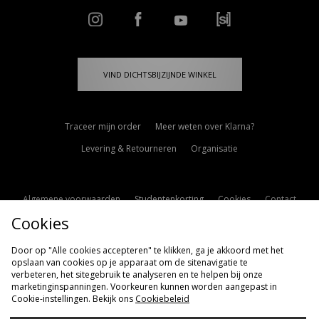
VIND DICHTSBIJZIJNDE WINKEL
Traceer mijn order
Meer weten over Klarna?
Levering & Retourneren
Organisatie
Algemene voorwaarden
Studentenkorting
Cookies
Contact
Cookies
Cookie Instellingen
Modern Slavery Statement
Door op "Alle cookies accepteren" te klikken, ga je akkoord met het
opslaan van cookies op je apparaat om de sitenavigatie te
verbeteren, het sitegebruik te analyseren en te helpen bij onze
marketinginspanningen. Voorkeuren kunnen worden aangepast in
Cookie-instellingen. Bekijk ons
Cookiebeleid