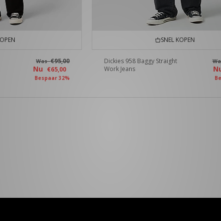
KOPEN
SNEL KOPEN
€95,00
Dickies 958 Baggy Straight
Was
W
Nu
N
Work Jeans
€65,00
Bespaar 32%
Be