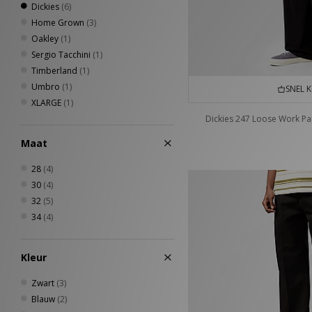
Dickies
(6)
Home Grown
(3)
Oakley
(1)
Sergio Tacchini
(1)
Timberland
(1)
Umbro
(1)
SNEL 
XLARGE
(1)
Dickies 247 Loose Work Pa
Maat
28
(4)
30
(4)
32
(5)
34
(4)
Kleur
Zwart
(3)
Blauw
(2)