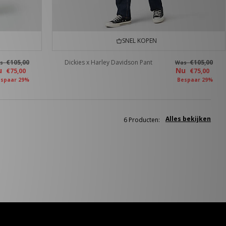
SNEL KOPEN
€105,00
Dickies x Harley Davidson Pant
€105,00
as
Was
u
Nu
€75,00
€75,00
spaar 29%
Bespaar 29%
Alles bekijken
6 Producten: