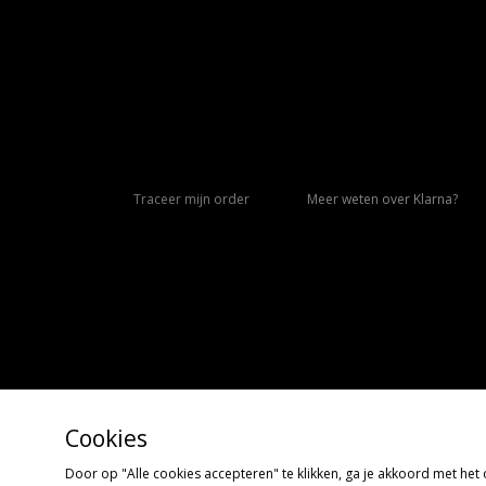
Traceer mijn order
Meer weten over Klarna?
Cookies
Door op "Alle cookies accepteren" te klikken, ga je akkoord met he
Copyright © 2026 size?, Alle rechten voorbehouden