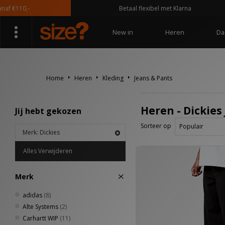
 €110,-
Betaal flexibel met Klarna
New in
Heren
Da
Home
Heren
Kleding
Jeans & Pants
Heren - Dickies
Jij hebt gekozen
Sorteer op
Merk: Dickies
Alles Verwijderen
Merk
adidas
(8)
Alte Systems
(2)
Carhartt WIP
(11)