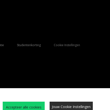
tie
Studentenkorting
Cookie Instellingen
Jouw Cookie Instellingen
Accepteer alle cookies
Qs
Algemene Voorwaarden
Cookies
Vacatures
Site beveiliging
privacy