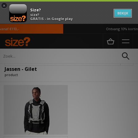
×
Size?
BEKIJK
size?
GRATIS - in Google play
anaf €110,-
Ontvang 10% korting
Home
Heren
Kleding
Jassen
Verfijn
Jassen - Gilet
product