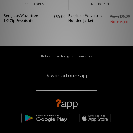
SNEL KOPEN
SNEL KOPEN
Berghaus Wavertree
Berghaus Wavertree
€95,00
Was
€105,00
1/2 Zip Sweatshirt
Hooded Jacket
Nu
€75,00
Bekijk de volledige site van size?
Download onze app