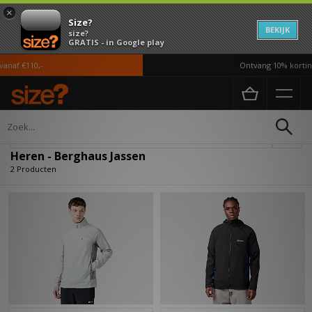
×
Size?
BEKIJK
size?
GRATIS - in Google play
anaf €110,-
Ontvang 10% korting
Home
Heren
Kleding
Jassen
Verfijn
Heren - Berghaus Jassen
2 Producten